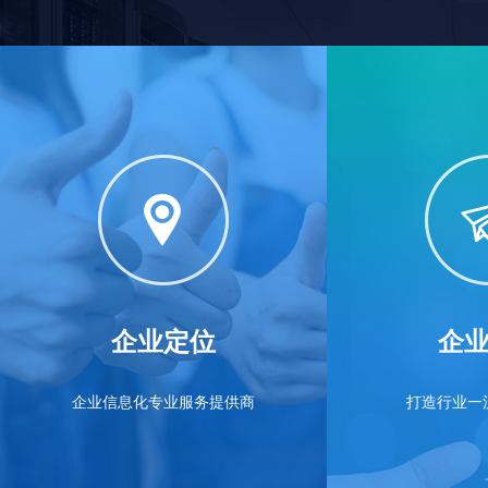
enterprise users in design, research and development, and manufacturi
industries with a complete and practical 3D digital platform solution an
technical support services based on SOLIDWORKS, as well as servic
such as secondary software development and consulting.
We have an experienced, highly skilled, and precisely divided
SOLIDWORKS service team, aiming to provide integrated 3D R&D
management solutions for design, simulation, processing, project
management, and more. We have provided professional and complete
technical support and training to numerous clients, and what you need i
precisely our area of expertise.
企业定位
企
企业信息化专业服务提供商
打造行业一