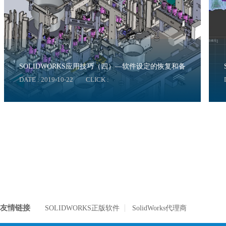
SOLIDWORKS应用技巧（四）—软件设定的恢复和备
DATE : 2019-10-22
CLICK :
份
友情链接
SOLIDWORKS正版软件
SolidWorks代理商